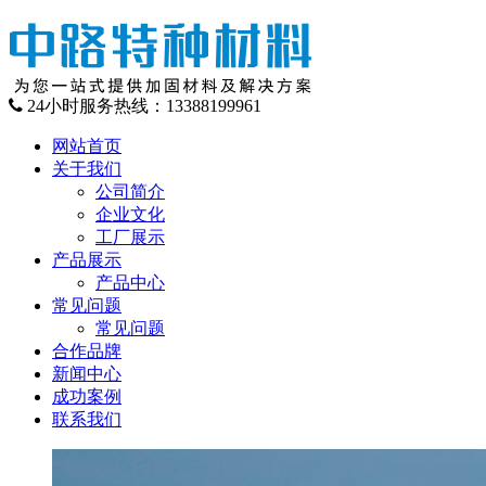
24小时服务热线：13388199961
网站首页
关于我们
公司简介
企业文化
工厂展示
产品展示
产品中心
常见问题
常见问题
合作品牌
新闻中心
成功案例
联系我们