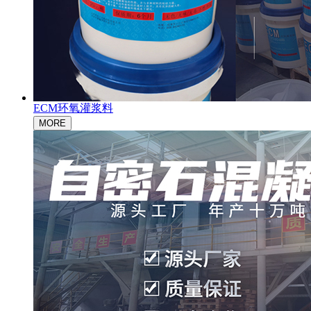
ECM环氧灌浆料
MORE