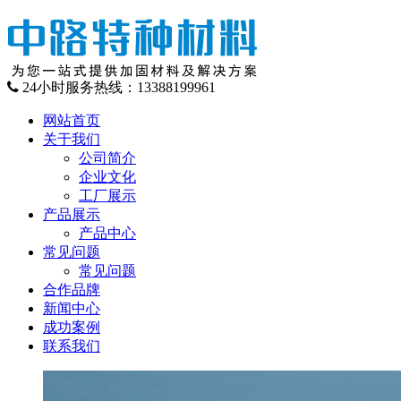
24小时服务热线：13388199961
网站首页
关于我们
公司简介
企业文化
工厂展示
产品展示
产品中心
常见问题
常见问题
合作品牌
新闻中心
成功案例
联系我们