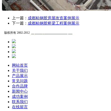
上一篇：
成都粘钢胶房屋改造案例展示
下一篇：
成都粘钢胶桥梁工程案例展示
蜀ICP备2021006328号-1
版权所有 2002-2012
网站首页
关于我们
产品展示
常见问题
合作品牌
新闻中心
成功案例
联系我们
在线留言