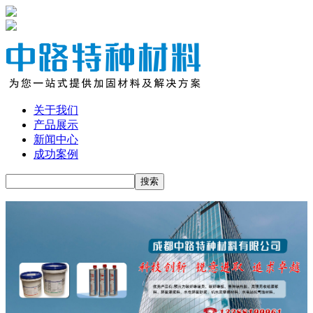
关于我们
产品展示
新闻中心
成功案例