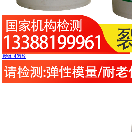
裂缝封闭胶