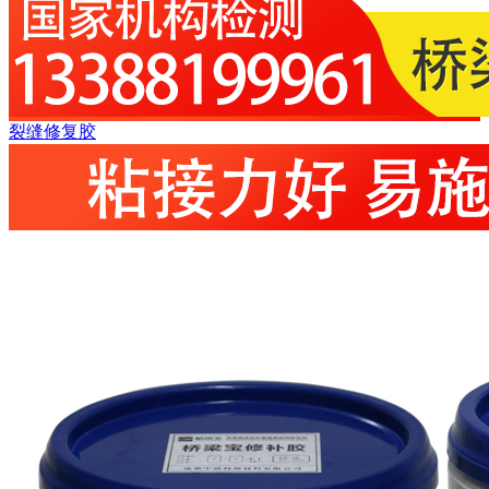
裂缝修复胶